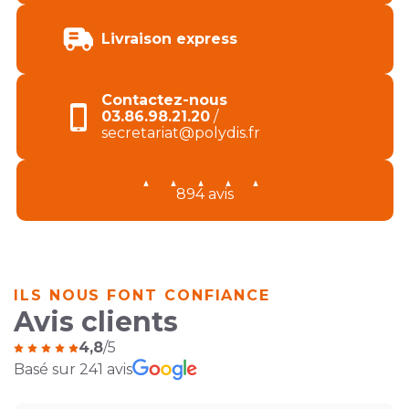
Livraison express
Contactez-nous
03.86.98.21.20
/
secretariat@polydis.fr
894 avis
ILS NOUS FONT CONFIANCE
Avis clients
4,8
/5
Basé sur 241 avis