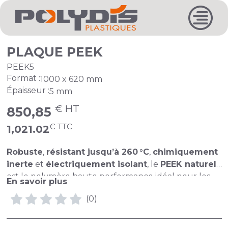
PLAQUE PEEK
PEEK5
Format :
1000 x 620 mm
Épaisseur :
5 mm
€ HT
850,85
€ TTC
1,021.02
Robuste
,
résistant jusqu’à 260 °C
,
chimiquement
inerte
et
électriquement isolant
, le
PEEK naturel
est le polymère haute performance idéal pour les
En savoir plus
environnements exigeants, techniques et industriels.
(0)