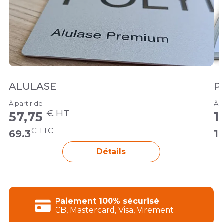
ALULASE
P
À partir de
À 
€ HT
57,75
1
€ TTC
69.3
1
Détails
Paiement 100% sécurisé
CB, Mastercard, Visa, Virement