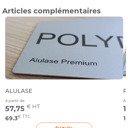
Articles complémentaires
ALULASE
P
À partir de
À 
€ HT
57,75
1
€ TTC
69.3
1