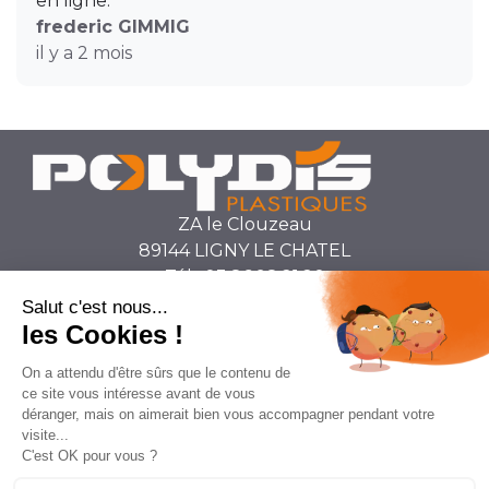
en ligne.”
frederic GIMMIG
il y a 2 mois
ZA le Clouzeau
89144 LIGNY LE CHATEL
Tél : 03.86.98.21.20
secretariat@polydis.fr
SUIVEZ-NOUS
Polydis Plastiques
Qui sommes nous ?
Contact
Conditions Générales de Ventes
Espace Client