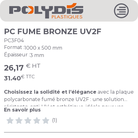
PC FUME BRONZE UV2F
PC3F04
Format :
1000 x 500 mm
Épaisseur :
3 mm
€ HT
26,17
€ TTC
31.40
Choisissez la solidité et l’élégance
avec la plaque
polycarbonate fumé bronze UV2F : une solution
résistante, anti-UV et esthétique, idéale pour vos
En savoir plus
aménagements extérieurs comme intérieurs.
(1)
Nos coupes sont propres et brutes de sciage
,
n'hésitez pas à nous contacter par mail à
secretariat@polydis.fr
pour toutes demandes de