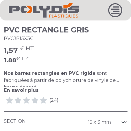
PVC RECTANGLE GRIS
PVCJP15X3G
€ HT
1,57
€ TTC
1.88
Nos barres rectangles en PVC rigide
sont
fabriquées à partir de polychlorure de vinyle de
haute densité,
En savoir plus
offrant une excellente résistance et durabilité.
(24)
Les barres sont
teintées dans la masse
et
pleines
,
elles sont
faciles à travailler, percer et scier
.
SECTION
Nos barres carrées
sont vendues et livrées en
longueurs de
1 mètre
.