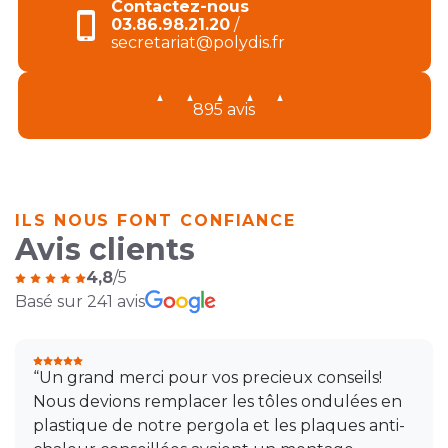
Contactez-nous
03.86.98.21.20
/
secretariat@polydis.fr
895 avis
ILS NOUS FONT CONFIANCE
Avis clients
4,8
/5
Basé sur 241 avis
“Un grand merci pour vos precieux conseils!
Nous devions remplacer les tôles ondulées en
plastique de notre pergola et les plaques anti-