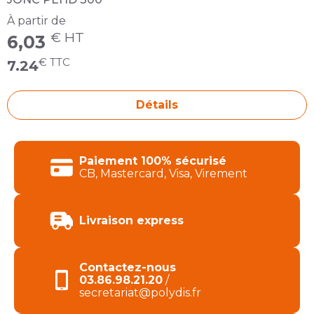
À partir de
€ HT
6,03
€ TTC
7.24
Détails
Produits de la catégorie JONC PEHD 300
Paiement 100% sécurisé
CB, Mastercard, Visa, Virement
Livraison express
Contactez-nous
03.86.98.21.20
/
secretariat@polydis.fr