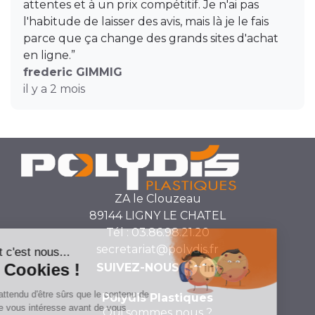
attentes et à un prix compétitif. Je n'ai pas
l'habitude de laisser des avis, mais là je le fais
parce que ça change des grands sites d'achat
en ligne.”
frederic GIMMIG
il y a 2 mois
ZA le Clouzeau
89144 LIGNY LE CHATEL
Tél : 03.86.98.21.20
secretariat@polydis.fr
SUIVEZ-NOUS
Polydis Plastiques
Qui sommes nous ?