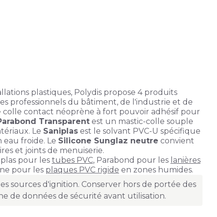
allations plastiques, Polydis propose 4 produits
les professionnels du bâtiment, de l'industrie et de
 colle contact néoprène à fort pouvoir adhésif pour
Parabond Transparent
est un mastic-colle souple
atériaux. Le
Saniplas
est le solvant PVC-U spécifique
 eau froide. Le
Silicone Sunglaz neutre
convient
ires et joints de menuiserie.
plas pour les
tubes PVC
, Parabond pour les
lanières
cone pour les
plaques PVC rigide
en zones humides.
i des sources d'ignition. Conserver hors de portée des
iche de données de sécurité avant utilisation.