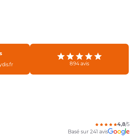
s
/
894 avis
dis.fr
4,8
/5
Basé sur 241 avis