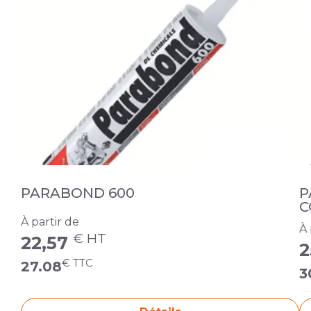
PMMA COULE RE
PARABOND 600
P
C
À partir de
À 
€ HT
22,57
2
€ TTC
27.08
3