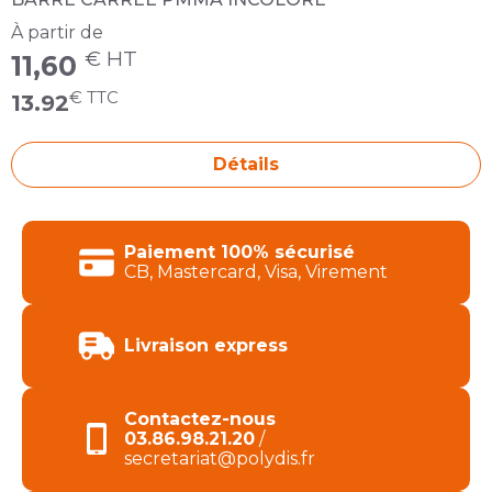
À partir de
€ HT
11,60
€ TTC
13.92
Détails
Produits de la catégorie BARRE CARREE
Paiement 100% sécurisé
CB, Mastercard, Visa, Virement
Livraison express
Contactez-nous
03.86.98.21.20
/
secretariat@polydis.fr