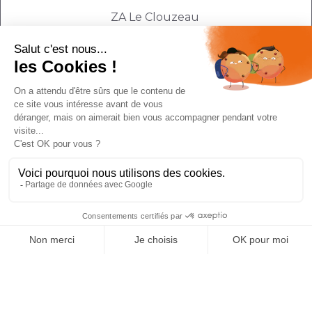
ZA Le Clouzeau
89144 LIGNY LE CHATEL
France
SARL au capital de 150 000 €
NOUS CONTACTER
Tel Commercial :
03 86 98 21 20
Tel Atelier :
03 86 98 21 28
HORAIRES