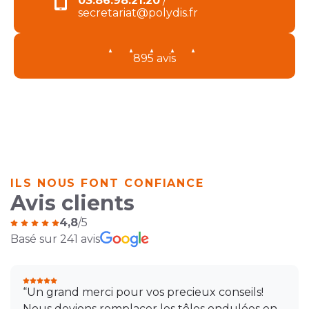
03.86.98.21.20
/
secretariat@polydis.fr
895 avis
ILS NOUS FONT CONFIANCE
Avis clients
4,8
/5
Basé sur 241 avis
“Un grand merci pour vos precieux conseils!
Nous devions remplacer les tôles ondulées en