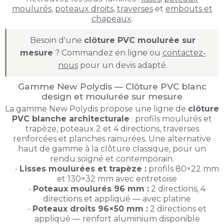
moulurés
,
poteaux droits
,
traverses
et
embouts et
chapeaux
.
Besoin d'une
clôture PVC moulurée sur
mesure
? Commandez en ligne ou
contactez-
nous
pour un devis adapté.
Gamme New Polydis — Clôture PVC blanc
design et moulurée sur mesure
La gamme New Polydis propose une ligne de
clôture
PVC blanche architecturale
: profils moulurés et
trapèze, poteaux 2 et 4 directions, traverses
renforcées et planches rainurées. Une alternative
haut de gamme à la clôture classique, pour un
rendu soigné et contemporain.
Lisses moulurées et trapèze :
profils 80×22 mm
et 130×32 mm avec entretoise
Poteaux moulurés 96 mm :
2 directions, 4
directions et appliqué — avec platine
Poteaux droits 96×50 mm :
2 directions et
appliqué — renfort aluminium disponible