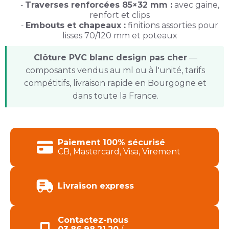
Traverses renforcées 85×32 mm :
avec gaine,
renfort et clips
Embouts et chapeaux :
finitions assorties pour
lisses 70/120 mm et poteaux
Clôture PVC blanc design pas cher
—
composants vendus au ml ou à l'unité, tarifs
compétitifs, livraison rapide en Bourgogne et
dans toute la France.
Produits de la catégorie GAMME NEW POLYDIS
Paiement 100% sécurisé
CB, Mastercard, Visa, Virement
Livraison express
Contactez-nous