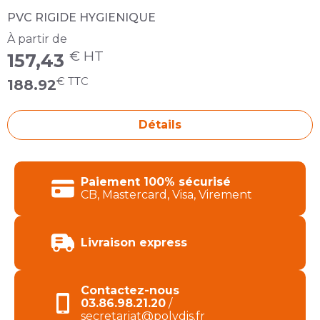
PVC RIGIDE HYGIENIQUE
À partir de
€ HT
157,43
€ TTC
188.92
Détails
Produits de la catégorie PLAQUE PVC HYGIENI
Paiement 100% sécurisé
CB, Mastercard, Visa, Virement
Livraison express
Contactez-nous
03.86.98.21.20
/
secretariat@polydis.fr