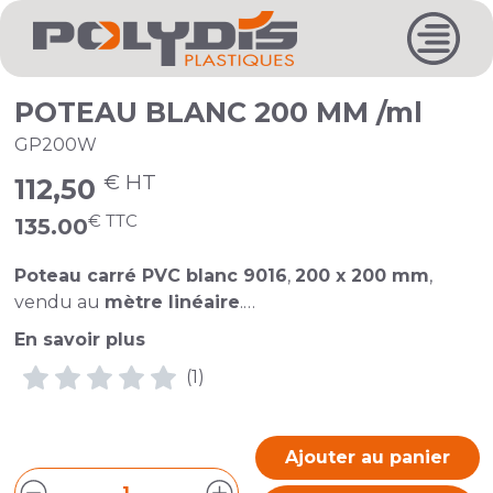
POTEAU BLANC 200 MM /ml
GP200W
€ HT
112,50
€ TTC
135.00
Poteau carré PVC blanc 9016
,
200 x 200 mm
,
vendu au
mètre linéaire
.
En savoir plus
Offre une
simplicité de pose
et d’
entretien
.
(1)
N'hésitez pas à nous contacter par mail à
secretariat@polydis.fr
pour toute demande de
Ajouter au panier
devis
.