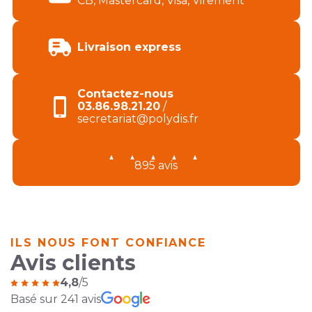
CB, Mastercard, Visa, Virement
Livraison express
Contactez-nous
03.86.98.21.20
/
secretariat@polydis.fr
895 avis
ILS NOUS FONT CONFIANCE
Avis clients
4,8
/5
Basé sur 241 avis