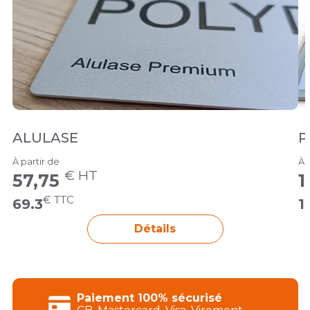
ALULASE
P
À partir de
À 
€ HT
57,75
1
€ TTC
69.3
1
Détails
Paiement 100% sécurisé