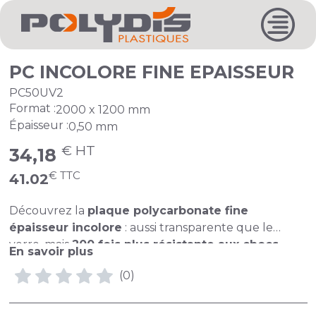
PC INCOLORE FINE EPAISSEUR
PC50UV2
Format :
2000 x 1200 mm
Épaisseur :
0,50 mm
€ HT
34,18
€ TTC
41.02
Découvrez la
plaque polycarbonate fine
épaisseur incolore
: aussi transparente que le
verre, mais
200 fois plus résistante aux chocs
.
En savoir plus
Idéale pour vos
aménagements intérieurs
(0)
comme extérieurs
, elle offre une
protection UV 1
face
, une
légèreté incomparable
et une
grande
facilité de pose
.