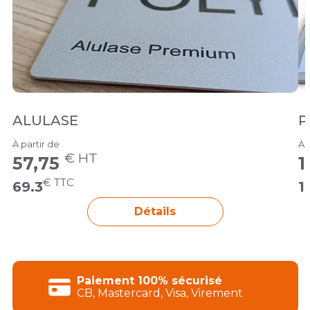
ALULASE
P
À partir de
À 
€ HT
57,75
1
€ TTC
69.3
1
Détails
Paiement 100% sécurisé
CB, Mastercard, Visa, Virement