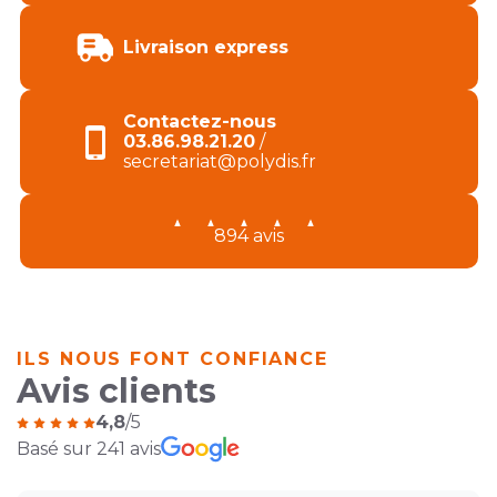
Livraison express
Contactez-nous
03.86.98.21.20
/
secretariat@polydis.fr
894 avis
ILS NOUS FONT CONFIANCE
Avis clients
4,8
/5
Basé sur 241 avis